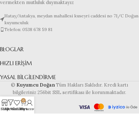
vermekten mutluluk duymaktayız
Hatay/Antakya, meydan mahallesi kuseyri caddesi no 71/C Doğan
kuyumculuk
Telefon: 0538 678 59 81
BLOGLAR
HIZLI ERIŞIM
YASAL BILGILENDIRME
©
Kuyumcu Doğan
Tüm Hakları Saklıdır. Kredi kartı
bilgileriniz 256bit SSL sertifikası ile korunmaktadır.
0
Shop
Filtreler
Wishlist
Cart
My account
Bu web sitesi
altyapısı ile
hazırlanmıştır