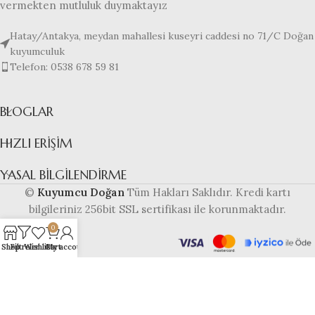
vermekten mutluluk duymaktayız
Hatay/Antakya, meydan mahallesi kuseyri caddesi no 71/C Doğan
kuyumculuk
Telefon: 0538 678 59 81
BLOGLAR
HIZLI ERIŞIM
YASAL BILGILENDIRME
©
Kuyumcu Doğan
Tüm Hakları Saklıdır. Kredi kartı
bilgileriniz 256bit SSL sertifikası ile korunmaktadır.
0
Shop
Filtreler
Wishlist
Cart
My account
Bu web sitesi
altyapısı ile
hazırlanmıştır