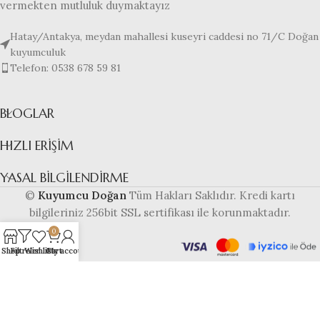
vermekten mutluluk duymaktayız
Hatay/Antakya, meydan mahallesi kuseyri caddesi no 71/C Doğan
kuyumculuk
Telefon: 0538 678 59 81
BLOGLAR
HIZLI ERIŞIM
YASAL BILGILENDIRME
©
Kuyumcu Doğan
Tüm Hakları Saklıdır. Kredi kartı
bilgileriniz 256bit SSL sertifikası ile korunmaktadır.
0
Shop
Filtreler
Wishlist
Cart
My account
Bu web sitesi
altyapısı ile
hazırlanmıştır