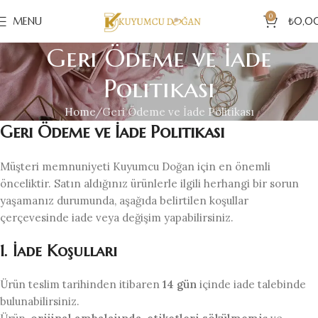
0
MENU
₺
0,0
Geri Ödeme ve İade
Politikası
Home
Geri Ödeme ve İade Politikası
Geri Ödeme ve İade Politikası
Müşteri memnuniyeti Kuyumcu Doğan için en önemli
önceliktir. Satın aldığınız ürünlerle ilgili herhangi bir sorun
yaşamanız durumunda, aşağıda belirtilen koşullar
çerçevesinde iade veya değişim yapabilirsiniz.
1. İade Koşulları
Ürün teslim tarihinden itibaren
14 gün
içinde iade talebinde
bulunabilirsiniz.