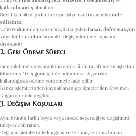
Ürün,
orijinal ambalajında
,
etiketleri sökülmemiş
ve
kullanılmamış
olmalıdır.
Sertifikalı altın, pırlanta veya kişiye özel tasarımlar
iade
edilemez
.
Ürün tesliminden sonra meydana gelen
hasar, deformasyon
veya kullanımdan kaynaklı
değişimler iade kapsamı
dışındadır.
2. Geri Ödeme Süreci
İade talebiniz onaylandıktan sonra, ürün tarafımıza ulaştıktan
itibaren
5-10 iş günü
içinde ödemeniz, alışverişte
kullandığınız ödeme yöntemiyle iade edilir.
Banka işlemlerinden kaynaklanan gecikmelerden Kuyumcu
Doğan sorumlu değildir.
3. Değişim Koşulları
Aynı ürünün farklı boyut veya model seçeneğiyle değişimini
talep edebilirsiniz.
Değişim işlemlerinde kargo ücretleri müşteri tarafından