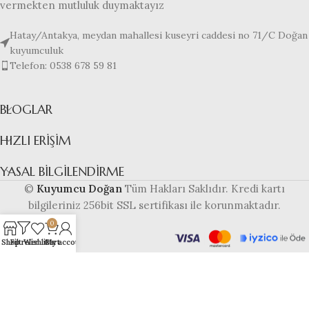
vermekten mutluluk duymaktayız
Hatay/Antakya, meydan mahallesi kuseyri caddesi no 71/C Doğan
kuyumculuk
Telefon: 0538 678 59 81
BLOGLAR
HIZLI ERIŞIM
YASAL BILGILENDIRME
©
Kuyumcu Doğan
Tüm Hakları Saklıdır. Kredi kartı
bilgileriniz 256bit SSL sertifikası ile korunmaktadır.
0
Shop
Filtreler
Wishlist
Cart
My account
Bu web sitesi
altyapısı ile
hazırlanmıştır