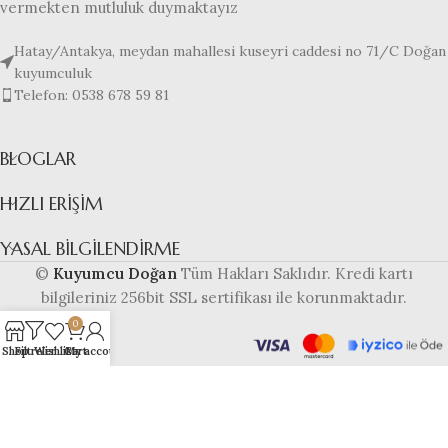
vermekten mutluluk duymaktayız
Hatay/Antakya, meydan mahallesi kuseyri caddesi no 71/C Doğan
kuyumculuk
Telefon: 0538 678 59 81
BLOGLAR
HIZLI ERIŞIM
YASAL BILGILENDIRME
©
Kuyumcu Doğan
Tüm Hakları Saklıdır. Kredi kartı
bilgileriniz 256bit SSL sertifikası ile korunmaktadır.
0
Shop
Filtreler
Wishlist
Cart
My account
Bu web sitesi
altyapısı ile
hazırlanmıştır