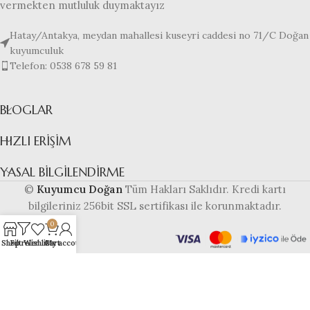
vermekten mutluluk duymaktayız
Hatay/Antakya, meydan mahallesi kuseyri caddesi no 71/C Doğan
kuyumculuk
Telefon: 0538 678 59 81
BLOGLAR
HIZLI ERIŞIM
YASAL BILGILENDIRME
©
Kuyumcu Doğan
Tüm Hakları Saklıdır. Kredi kartı
bilgileriniz 256bit SSL sertifikası ile korunmaktadır.
0
Shop
Filtreler
Wishlist
Cart
My account
Bu web sitesi
altyapısı ile
hazırlanmıştır