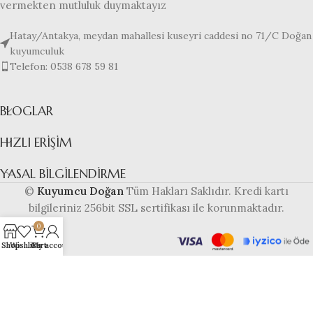
vermekten mutluluk duymaktayız
Hatay/Antakya, meydan mahallesi kuseyri caddesi no 71/C Doğan
kuyumculuk
Telefon: 0538 678 59 81
BLOGLAR
HIZLI ERIŞIM
YASAL BILGILENDIRME
©
Kuyumcu Doğan
Tüm Hakları Saklıdır. Kredi kartı
bilgileriniz 256bit SSL sertifikası ile korunmaktadır.
0
Shop
Wishlist
Cart
My account
Bu web sitesi
altyapısı ile
hazırlanmıştır