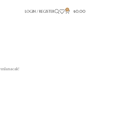
0
LOGIN / REGISTER
₺
0,00
yınlanacak!