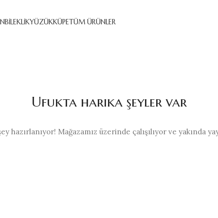
IN
BILEKLIK
YÜZÜK
KÜPE
TÜM ÜRÜNLER
Ufukta harika şeyler var
şey hazırlanıyor! Mağazamız üzerinde çalışılıyor ve yakında ya