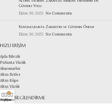
Altına Yatırım: Zarafetle Birikim Yapmanın En
Güvenli Yolu
Ekim 30, 2025
No Comments
Kuyumculukta Zarafetin ve Güvenin Önemi
Ekim 30, 2025
No Comments
HIZLI ERIŞIM
Ajda Bilezik
Pırlanta Yüzük
Aksesuarlar
Altın Setler
Altın Küpe
Altın Yüzük
0
YASAL BILGILENDIRME
Shop
Wishlist
My account
Cart
Gizlilik & Çerez Politikası